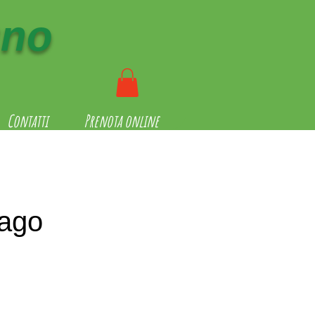
gno
Contatti
Prenota online
lago