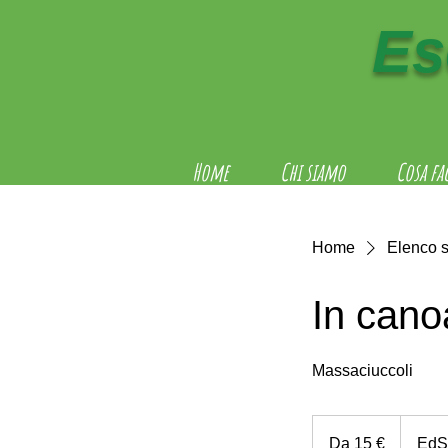
Es
Home
Chi siamo
Cosa fa
Home
Elenco s
In cano
Massaciuccoli
Da
15
Da 15 €
EdS
euro