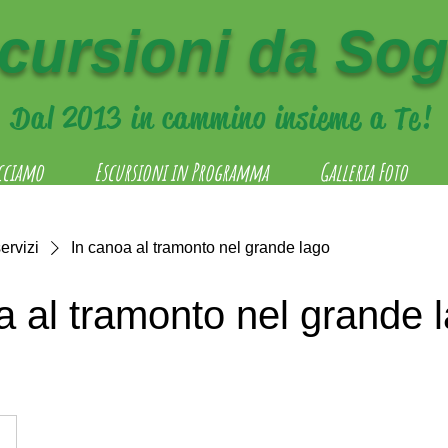
cursioni da So
Dal 2013 in cammino insieme a Te!
cciamo
Escursioni in Programma
Galleria Foto
ervizi
In canoa al tramonto nel grande lago
a al tramonto nel grande 