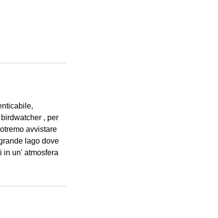
nticabile,
 birdwatcher , per
potremo avvistare
l grande lago dove
i in un' atmosfera