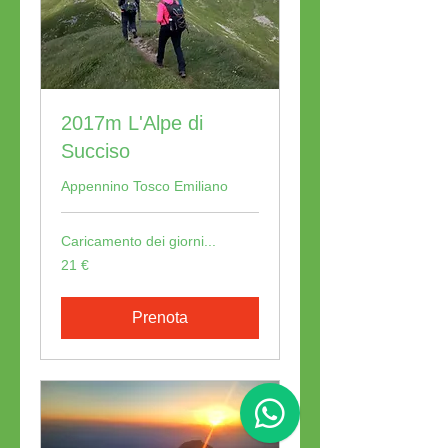
2017m L'Alpe di
Succiso
Appennino Tosco Emiliano
Caricamento dei giorni...
21
21 €
euro
Prenota