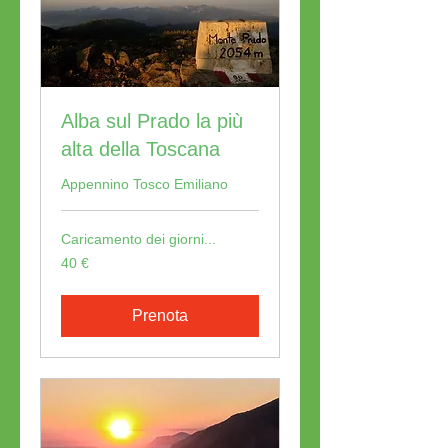
Alba sul Prado la più
alta della Toscana
Appennino Tosco Emiliano
Caricamento dei giorni...
40
40 €
euro
Prenota