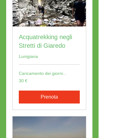
Acquatrekking negli
Stretti di Giaredo
Lunigiana
Caricamento dei giorni...
30
30 €
euro
Prenota